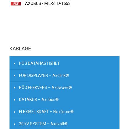
AXOBUS - MIL-STD-1553
KABLAGE
HÖG DATAHASTIGHET
FÖR DISPLAYER – Axolink®
HÖG FREKVENS – Axowave®
DATABUS – Axobus®
FLEXIBEL KRAFT – Flexforce®
20 kV SYSTEM – Axovolt®