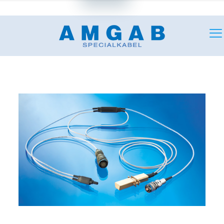
+46 (0)18 349180
mail@amgab.se